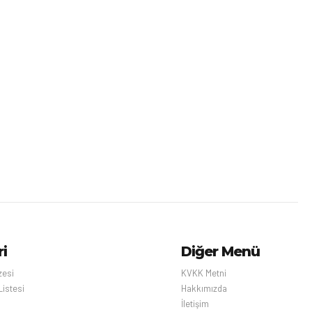
ri
Diğer Menü
zesi
KVKK Metni
Listesi
Hakkımızda
İletişim