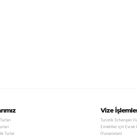
arımız
Vize İşlemle
 Turları
Turistik Schengen Vi
urları
Emekliler için Evrak 
ik Turlar
(Yunanistan)