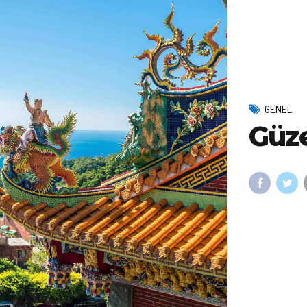
GENEL
Güz