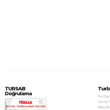
TURSAB
Turl
Doğrulama
Yurt Dışı
Yurt İçi T
Günü Birl