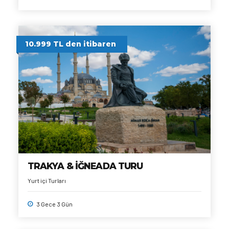
10.999 TL den itibaren
TRAKYA & İĞNEADA TURU
Yurt içi Turları
3 Gece 3 Gün