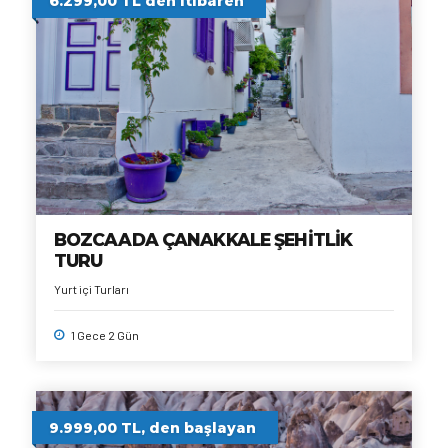
6.299,00 TL den itibaren
BOZCAADA ÇANAKKALE ŞEHİTLİK
TURU
Yurt içi Turları
1 Gece 2 Gün
9.999,00 TL, den başlayan