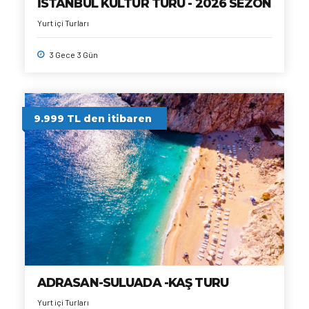
İSTANBUL KÜLTÜR TURU - 2026 SEZON
Yurt içi Turları
3 Gece 3 Gün
9.999 TL den itibaren
ADRASAN-SULUADA -KAŞ TURU
Yurt içi Turları