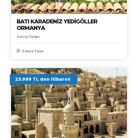
BATI KARADENİZ YEDİGÖLLER
ORMANYA
Yurt içi Turları
3 Gece 3 Gün
23.999 TL den itibaren