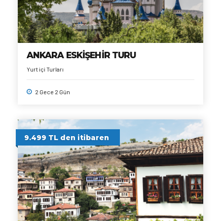
ANKARA ESKİŞEHİR TURU
Yurt içi Turları
2 Gece 2 Gün
9.499 TL den itibaren