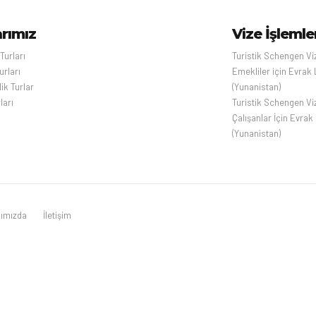
arımız
Vize İşlemle
 Turları
Turistik Schengen Vi
urları
Emekliler için Evrak 
ik Turlar
(Yunanistan)
ları
Turistik Schengen Vi
Çalışanlar İçin Evrak 
(Yunanistan)
ımızda
İletişim