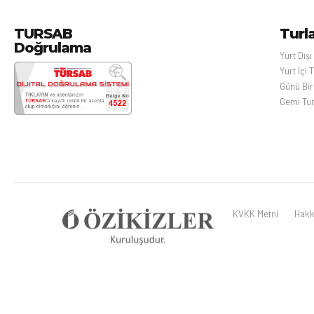
TURSAB
Turl
Doğrulama
Yurt Dışı
Yurt İçi T
Günü Birl
Gemi Tur
KVKK Metni
Hakk