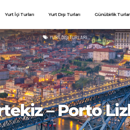
Yurt İçi Turları
Yurt Dışı Turları
Günübirlik Turlar
YURT DIŞI TURLARI
rtekiz – Porto Li