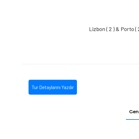
Lizbon ( 2 ) & Porto 
Tur Detaylarını Yazdır
Gene