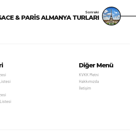
Sonraki
D BENELÜX ALSACE & PARİS ALMANYA TURLARI
ri
Diğer Menü
zesi
KVKK Metni
Listesi
Hakkımızda
İletişim
zesi
Listesi