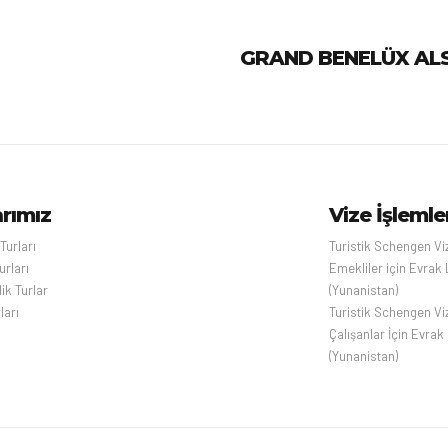
GRAN
arımız
Vize İşlemle
 Turları
Turistik Schengen Vi
urları
Emekliler için Evrak 
ik Turlar
(Yunanistan)
ları
Turistik Schengen Vi
Çalışanlar İçin Evrak 
(Yunanistan)