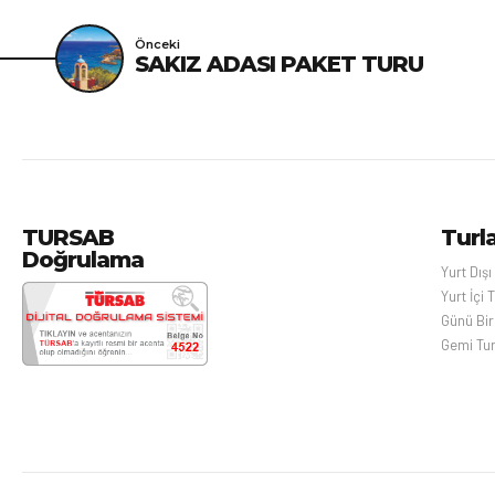
Önceki
SAKIZ ADASI PAKET TURU
TURSAB
Turl
Doğrulama
Yurt Dışı
Yurt İçi T
Günü Birl
Gemi Tur